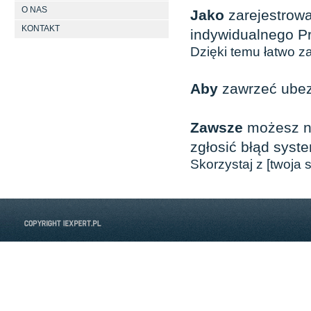
O NAS
Jako
zarejestrow
KONTAKT
indywidualnego Pro
Dzięki temu łatwo 
Aby
zawrzeć ube
Zawsze
możesz na
zgłosić błąd syst
Skorzystaj z [twoja