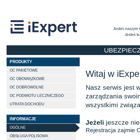
Jesteś naszym 
Jesteś tu
UBEZPIECZ
PRODUKTY
OC PAKIETOWE
Witaj w iExp
OC OBOWIĄZKOWE
Nasz serwis jest
OC DOBROWOLNE
zarządzania swoi
OC PODMIOTU LECZNICZEGO
wszystkimi zwią
UTRATA DOCHODU
INFORMACJE
Jeżeli
jeszcze ni
OGÓLNE
Rejestracja zajmie C
OBSŁUGA POLISOWA